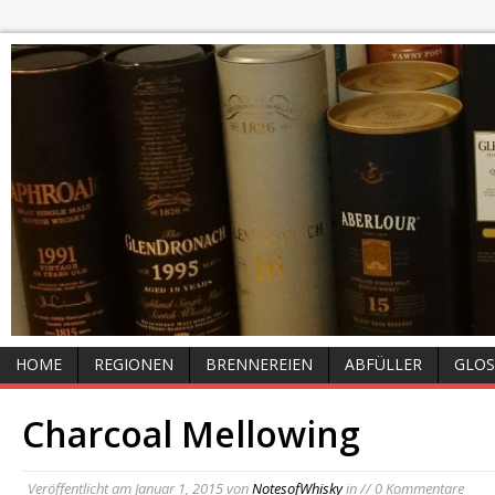
HOME
REGIONEN
BRENNEREIEN
ABFÜLLER
GLOS
Charcoal Mellowing
Veröffentlicht am
Januar 1, 2015
von
NotesofWhisky
in // 0 Kommentare