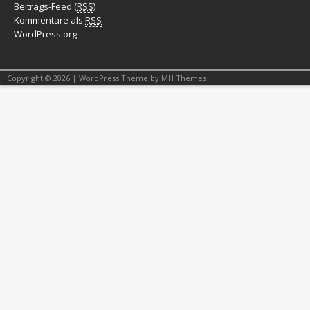
Beitrags-Feed (
RSS
)
Kommentare als
RSS
WordPress.org
Copyright © 2026 | WordPress Theme by
MH Themes