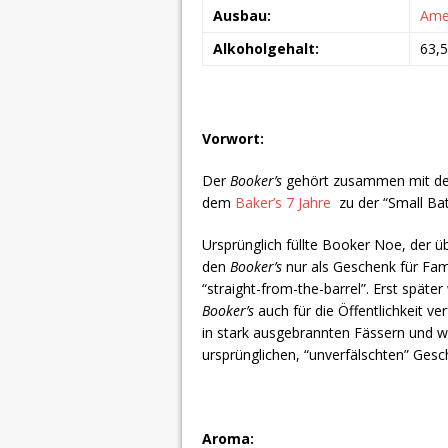
Ausbau:
Ame
Alkoholgehalt:
63,
Vorwort:
Der
Booker’s
gehört zusammen mit 
dem
Baker’s 7 Jahre
zu der “Small Bat
Ursprünglich füllte Booker Noe, der ü
den
Booker’s
nur als Geschenk für Fami
“straight-from-the-barrel”. Erst späte
Booker’s
auch für die Öffentlichkeit v
in stark ausgebrannten Fässern und wi
ursprünglichen, “unverfälschten” Ge
Aroma: