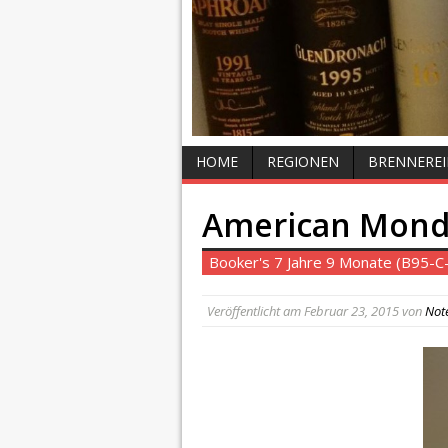
HOME
REGIONEN
BRENNEREI
American Monda
Booker's 7 Jahre 9 Monate (B95-C
Veröffentlicht am
Februar 23, 2015
von
Not