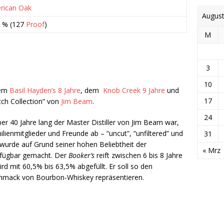
rican Oak
Augus
5 % (127
Proof
)
M
3
10
dem
Basil Hayden’s 8 Jahre
, dem
Knob Creek 9 Jahre
und
17
ch Collection” von
Jim Beam
.
24
ber 40 Jahre lang der Master Distiller von Jim Beam war,
lienmitglieder und Freunde ab – “uncut”, “unfiltered” und
31
r wurde auf Grund seiner hohen Beliebtheit der
« Mrz
erfügbar gemacht. Der
Booker’s
reift zwischen 6 bis 8 Jahre
rd mit 60,5% bis 63,5% abgefüllt. Er soll so den
schmack von Bourbon-Whiskey repräsentieren.