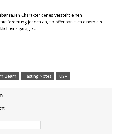
rbar rauen Charakter der es versteht einen
usforderung jedoch an, so offenbart sich einem ein
ich einzigartig ist.
im Beam
Tasting Notes
USA
n
cht.