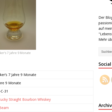
Der Blog
passioni
auf mein
"Lebens
Mehr übe
er’s 7 Jahre 9 Monate
Socia
er’s 7 Jahre 9 Monate
hre 9 Monate
-C-31
ucky Straight Bourbon Whiskey
Archiv
 Beam