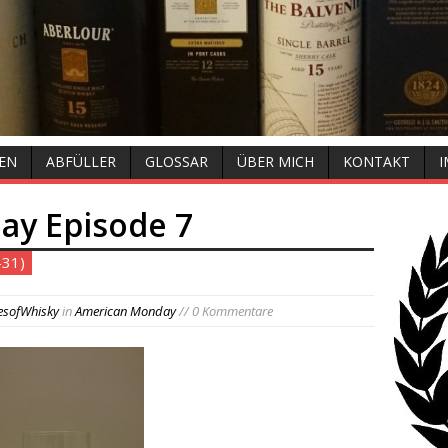
EN
ABFÜLLER
GLOSSAR
ÜBER MICH
KONTAKT
y Episode 7
-31)
esofWhisky
in
American Monday
// 0 Kommentare