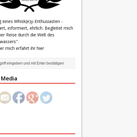
 eines Whisk(e)y-Enthusiasten -
ert, informiert, ehrlich. Begleitet mich
er Reise durch die Welt des
wassers".
r mich erfahrt ihr
hier
http://notes
ofwhisky.de
/american-
monday-
l Media
episode-
7/">