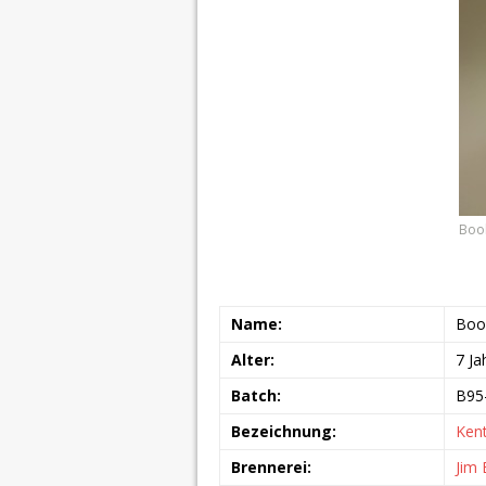
Book
Name:
Book
Alter:
7 Ja
Batch:
B95
Bezeichnung:
Kent
Brennerei:
Jim